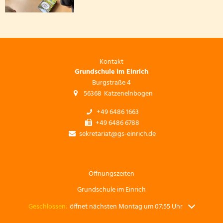
Kontakt
Grundschule im Einrich
Burgstraße 4
56368
Katzenelnbogen
+49 6486 1663
+49 6486 6788
sekretariat@gs-einrich.de
Öffnungszeiten
Grundschule im Einrich
Klicken, um weitere Öffnungs- oder Schließzeiten auszublenden
Geschlossen:
öffnet nächsten Montag um 07:55 Uhr