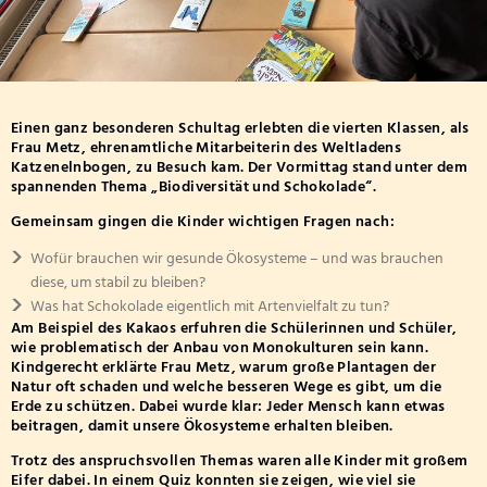
Übergang Weiterführende Schule
Hausmeiste
Förder- und Beratungszentrum
Klasse 3a
Medienkoordination
Reinigungs
Klasse 3b
Haus der Familie
Alles Wicht
Ganztagsschule
Klasse 3c
Mittagesse
Einen ganz besonderen Schultag erlebten die vierten Klassen, als
Klasse 3d
Bücherei für den Einrich
Frau Metz, ehrenamtliche Mitarbeiterin des Weltladens
Betreuende Grundschule
Lernzeit
Katzenelnbogen, zu Besuch kam. Der Vormittag stand unter dem
Klasse 4a
spannenden Thema „Biodiversität und Schokolade“.
Arbeitsgem
Klasse 4b
Gemeinsam gingen die Kinder wichtigen Fragen nach:
Klasse 4c
Wofür brauchen wir gesunde Ökosysteme – und was brauchen
diese, um stabil zu bleiben?
Klasse 4d
Was hat Schokolade eigentlich mit Artenvielfalt zu tun?
Am Beispiel des Kakaos erfuhren die Schülerinnen und Schüler,
wie problematisch der Anbau von Monokulturen sein kann.
Kindgerecht erklärte Frau Metz, warum große Plantagen der
Natur oft schaden und welche besseren Wege es gibt, um die
Erde zu schützen. Dabei wurde klar: Jeder Mensch kann etwas
beitragen, damit unsere Ökosysteme erhalten bleiben.
Trotz des anspruchsvollen Themas waren alle Kinder mit großem
Eifer dabei. In einem Quiz konnten sie zeigen, wie viel sie