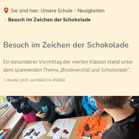
Unsere Schule
Sie sind hier:
Unsere Schule
Neuigkeiten
Unsere Partner
Besuch im Zeichen der Schokolade
Neuigkeiten
Service
Förderverein
Unsere Schulwerte
Besuch im Zeichen der Schokolade
Neu an der Schule?
Kindertagesstätten
Klasse 1a
Unsere Klassen
Ein besonderer Vormittag der vierten Klassen stand unter
Ganztagsschule
Klasse 1b
dem spannenden Thema „Biodiversität und Schokolade“.
Weiterführende Schulen
Schulleitun
Unser Team
Klasse 1c
1. Oktober 2025
von
REBECCA ANDRÉE
Betreuende Grundschule
Lehrerkoll
Klasse 1d
Schulobstprogramm
Unser Schulelternbeirat
Schulsozial
Klasse 2a
Schulbuchausleihe
FSJler
Sportjugend Rheinland-Pfalz
Klasse 2b
volle Halbtagsschule
Ganztag/Mi
Ferienübersichten
Klasse 2c
Datenschutzworkshop
Sekretariat
Schwerpunktschule
Klasse 2d