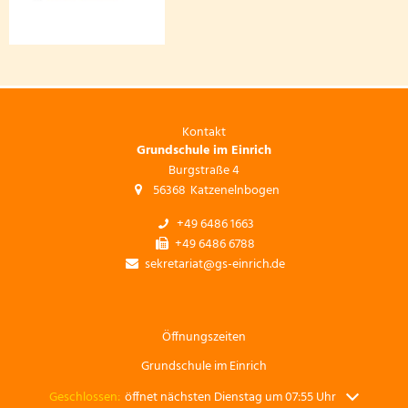
Kontakt
Grundschule im Einrich
Burgstraße 4
56368
Katzenelnbogen
+49 6486 1663
+49 6486 6788
sekretariat@gs-einrich.de
Öffnungszeiten
Grundschule im Einrich
Klicken, um weitere Öffnungs- oder Schließzeiten auszublenden
Geschlossen:
öffnet nächsten Dienstag um 07:55 Uhr