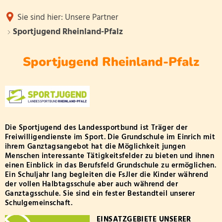
Unsere Schule
Sie sind hier:
Unsere Partner
Unsere Partner
Sportjugend Rheinland-Pfalz
Neuigkeiten
Service
Sportjugend Rheinland-Pfalz
Förderverein
Unsere Schulwerte
Sportjugend
Neu an der Schule?
Rheinland-
Kindertagesstätten
Klasse 1a
Unsere Klassen
Pfalz
Ganztagsschule
Klasse 1b
Weiterführende Schulen
Schulleitun
Unser Team
Klasse 1c
Die Sportjugend des Landessportbund ist Träger der
Freiwilligendienste im Sport. Die Grundschule im Einrich mit
Betreuende Grundschule
Lehrerkoll
Klasse 1d
Schulobstprogramm
ihrem Ganztagsangebot hat die Möglichkeit jungen
Unser Schulelternbeirat
Schulsozial
Menschen interessante Tätigkeitsfelder zu bieten und ihnen
Klasse 2a
einen Einblick in das Berufsfeld Grundschule zu ermöglichen.
Schulbuchausleihe
FSJler
Sportjugend Rheinland-Pfalz
Ein Schuljahr lang begleiten die FsJler die Kinder während
Klasse 2b
volle Halbtagsschule
der vollen Halbtagsschule aber auch während der
Ganztag/Mi
Ganztagsschule. Sie sind ein fester Bestandteil unserer
Ferienübersichten
Klasse 2c
Datenschutzworkshop
Schulgemeinschaft.
Sekretariat
Schwerpunktschule
Klasse 2d
EINSATZGEBIETE UNSERER