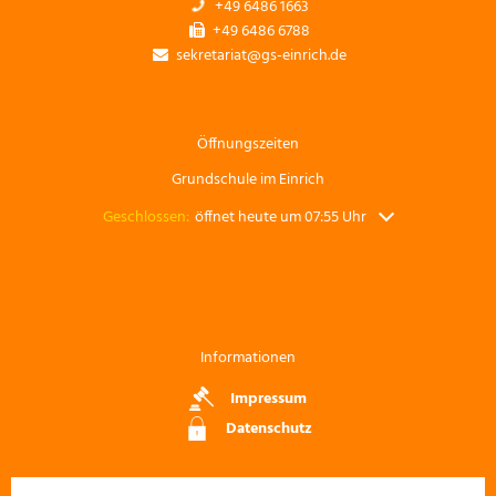
+49 6486 1663
+49 6486 6788
sekretariat@gs-einrich.de
Öffnungszeiten
Grundschule im Einrich
Klicken, um weitere Öffnungs- oder Schließzeiten auszuble
Geschlossen:
öffnet heute um 07:55 Uhr
Informationen
Impressum
Datenschutz