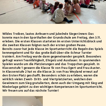
Übergang Weiterführende Schule
Hausmeiste
Förder- und Beratungszentrum
Klasse 3a
Medienkoordination
Reinigungs
Klasse 3b
Haus der Familie
Alles Wicht
Ganztagsschule
Klasse 3c
Mittagesse
Klasse 3d
Bücherei für den Einrich
Betreuende Grundschule
Wildes Treiben, lautes Anfeuern und jubelnde Sieger:innen: Das
Lernzeit
Klasse 4a
konnte man in den Sporthallen der Grundschule am Freitag, den 3.11.
erleben. Die ersten Klassen starteten im ersten Unterrichtsblock und
Arbeitsgem
die zweiten Klassen folgten nach der ersten großen Pause.
Klasse 4b
Bereits zuvor hat jede Klasse im Sportunterricht die Regeln des Spiels
kennengelernt und für das große Ball-über-die-Schnur Turnier
Klasse 4c
trainiert. Am Freitag wurde dann gegeneinander gespielt. Besonders
gefragt waren Teamfähigkeit, Ehrgeiz und Ausdauer. In spannenden
Klasse 4d
Spielen wurde um die Platzierungen und das Treppchen gespielt. In
Klassenstufe 1 gewann die Klasse 1b von Frau Egert und Frau Auster.
In Klassenstufe 2 hat es die Klasse 2c von Frau Weyland erneut auf
den Ersten Platz geschafft. Besonders schön zu erleben, waren die
wirklich vielen Zweit- Dritt- und Viertplatzierten, welchen den
Gewinnern zum Sieg gratulierten, denn auch der Umgang mit Sieg und
Niederlage gehört zu den wichtigen Kompetenzen im Sportunterricht.
Wir freuen uns auf das nächste Turnier!