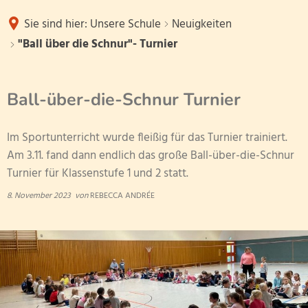
Unsere Schule
Sie sind hier:
Unsere Schule
Neuigkeiten
Unsere Partner
"Ball über die Schnur"- Turnier
Neuigkeiten
Service
Förderverein
Unsere Schulwerte
Ball-über-die-Schnur Turnier
Neu an der Schule?
Kindertagesstätten
Klasse 1a
Unsere Klassen
Im Sportunterricht wurde fleißig für das Turnier trainiert.
Ganztagsschule
Klasse 1b
Am 3.11. fand dann endlich das große Ball-über-die-Schnur
Weiterführende Schulen
Schulleitun
Unser Team
Turnier für Klassenstufe 1 und 2 statt.
Klasse 1c
Betreuende Grundschule
Lehrerkoll
8. November 2023
von
REBECCA ANDRÉE
Klasse 1d
Schulobstprogramm
Unser Schulelternbeirat
Schulsozial
Klasse 2a
Schulbuchausleihe
FSJler
Sportjugend Rheinland-Pfalz
Klasse 2b
volle Halbtagsschule
Ganztag/Mi
Ferienübersichten
Klasse 2c
Datenschutzworkshop
Sekretariat
Schwerpunktschule
Klasse 2d