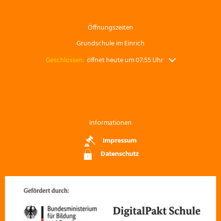
Öffnungszeiten
Grundschule im Einrich
Klicken, um weitere Öffnungs- oder Schließzeiten auszuble
Geschlossen:
öffnet heute um 07:55 Uhr
Informationen
Impressum
Datenschutz