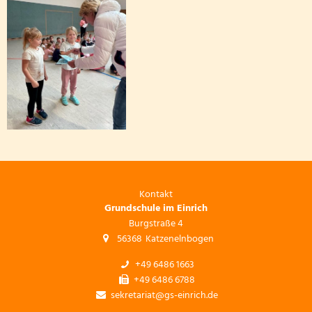
Kontakt
Grundschule im Einrich
Burgstraße 4
56368
Katzenelnbogen
+49 6486 1663
+49 6486 6788
sekretariat@gs-einrich.de