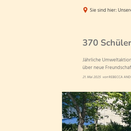
Sie sind hier:
Unser
Unsere Sch
370 Schüler
Neuigkeiten
Jährliche Umweltaktion
Unsere Schulwer
über neue Freundscha
21. Mai 2025
von
REBECCA AND
Unsere Klassen
Unser Team
Unser Schulelter
volle Halbtagssc