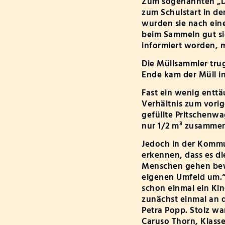
Zum sogenannten „Dre
zum Schulstart in de
wurden sie nach ein
beim Sammeln gut sic
informiert worden, 
Die Müllsammler tru
Ende kam der Müll i
Fast ein wenig entt
Verhältnis zum vorig
gefüllte Pritschenw
nur 1/2 m³ zusamme
Jedoch in der Kommu
erkennen, dass es die
Menschen gehen bewu
eigenen Umfeld um.“ 
schon einmal ein Kin
zunächst einmal an 
Petra Popp. Stolz wa
Caruso Thorn, Klasse