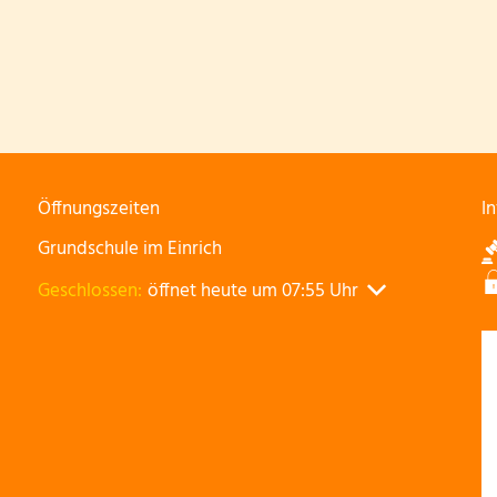
Öffnungszeiten
I
Grundschule im Einrich
Klicken, um weitere Öffnungs- oder Schließzeiten auszu
Geschlossen:
öffnet heute um 07:55 Uhr