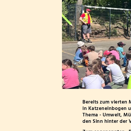
Schwerpunktschu
Medienkoordinat
Ganztagsschule
Betreuende Grun
Bereits zum vierten
in Katzenelnbogen un
Thema - Umwelt, Mül
den Sinn hinter der 