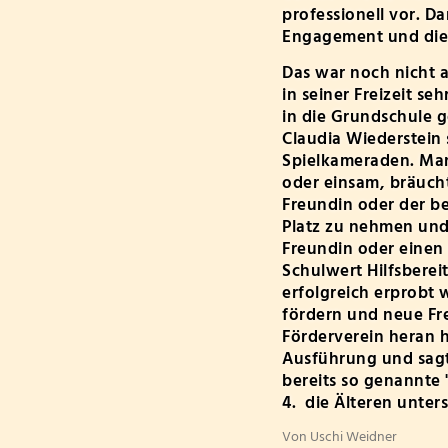
professionell vor. D
Engagement und die T
Das war noch nicht a
in seiner Freizeit s
in die Grundschule g
Claudia Wiederstein 
Spielkameraden. Man
oder einsam, bräucht
Freundin oder der be
Platz zu nehmen und 
Freundin oder einen 
Schulwert Hilfsberei
erfolgreich erprobt
fördern und neue Fr
Förderverein heran h
Ausführung und sagte
bereits so genannte 
4. die Älteren unter
Von Uschi Weidner