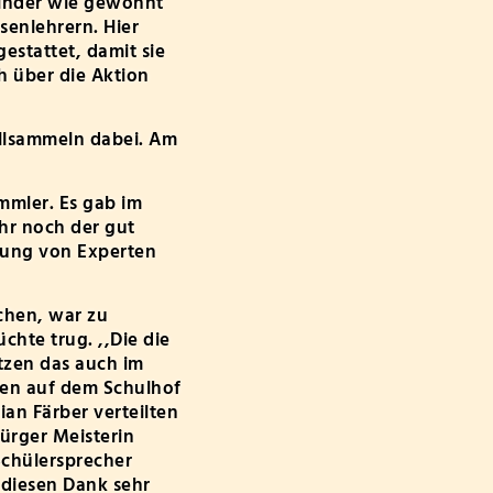
Kinder wie gewohnt
senlehrern. Hier
stattet, damit sie
h über die Aktion
llsammeln dabei. Am
mmler. Es gab im
ahr noch der gut
zung von Experten
chen, war zu
chte trug. ,,Die die
tzen das auch im
sen auf dem Schulhof
ian Färber verteilten
ürger Meisterin
Schülersprecher
 diesen Dank sehr