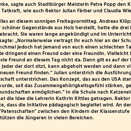
anke, sagte auch Stadtbürger Meisterin Petra Popp den K
atkraft, wie auch Rektor Julian Färber und Claudia Wie
lles an diesem sonnigen Freitagvormittag. Andreas Klöp
ehr schöner Gegenstände aus Holz herstellt, hatte die dr
ebracht. Sie waren lange angekündigt und im Unterricht
sagte: „Normalerweise vertragt ihr euch hier an der Schu
chmal jedoch hat jemand von euch einen schlechten Tag,
e dringend einen Freund oder eine Freundin. Vielleicht i
ste Freund an diesem Tag nicht da. Dann gilt es auf de
jeder der dort sitzt, kann abgeholt werden und dann vi
neuen Freund finden.“ Julian unterstrich die Ausführung
tschaft unterstrichen. Das Konzept, das aus den USA st
 wurde, soll das Zusammengehörigkeitsgefühl stärken, 
eundschaften ermöglichen.“ In die Schule nach Katzen
at die Idee die Lehrerin Kathrin Kittlas getragen. Rektor
, dass die Initiative pädagogisch begleitet wird. An der
"Patenschaften" zwischen den Kindern der Klassenstufe 
stützen die Jüngeren in vielen Bereichen.