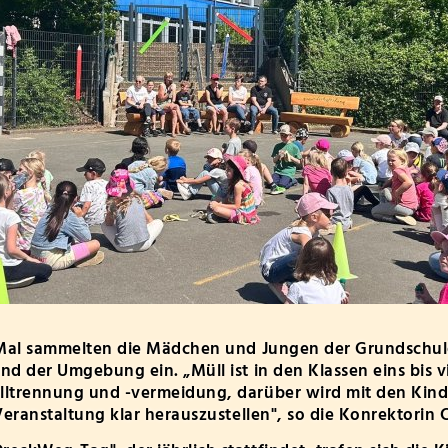
Ganztag/Mittagessen
Klasse 2c
Sekretariat
le
Förder- und Beratungszentrum
Klasse 2d
Hausmeister
Klasse 3a
ion
Haus der Familie
Reinigungskräfte
Klasse 3b
Alles Wichtige auf einen Blick
Bücherei für den Einrich
Klasse 3c
Mittagessen
Klasse 3d
dschule
Lernzeit
Klasse 4a
Arbeitsgemeinschaften
Klasse 4b
Klasse 4c
Klasse 4d
 Mal sammelten die Mädchen und Jungen der Grundschule
d der Umgebung ein. „Müll ist in den Klassen eins bis vi
ltrennung und -vermeidung, darüber wird mit den Kin
Veranstaltung klar herauszustellen", so die Konrektorin 