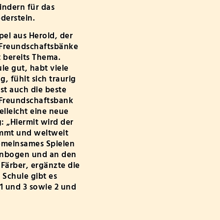
indern für das
derstein.
pel aus Herold, der
ei Freundschaftsbänke
 bereits Thema.
le gut, habt viele
 fühlt sich traurig
st auch die beste
r Freundschaftsbank
elleicht eine neue
: „Hiermit wird der
ammt und weltweit
gemeinsames Spielen
elnbogen und an den
 Färber, ergänzte die
 Schule gibt es
1 und 3 sowie 2 und