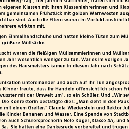
ckWeg-Tag", der jährlich stattfindet, trafen sich die 
n eigenen Klassen mit ihren Klassenlehrerinnen und Klas
em gemeinsamen Frühstück mit gelben Warnwesten ausge
htbar sind. Auch die Eltern waren im Vorfeld ausführlic
mehrere wirkten mit.
gen Einmalhandschuhe und hatten kleine Tüten zum Mü
n größere Müllsäcke.
äuscht waren die fleißigen Müllsammlerinnen und Müllsa
en Jahr wesentlich weniger zu tun. War es im vorigen J
agen des Hausmeisters kamen in diesem Jahr nach Schät
n.
nikation untereinander und auch auf ihr Tun angespro
 Kinder freute, dass ihr Handeln offensichtlich schon Frü
sster mit der Umwelt um", so ein Schüler. Und „Wir se
Die Konrektorin bestätigte dies: „Man sieht in den Pau
d mit einem Greifer.“ Claudia Wiederstein und Rektor Jul
die Kinder Bananen und Wasser. Eine Spende von Stadtb
ren auch Schülersprecherin Nele Kugel ,Klasse 4A, und 
 3a. Sie hatten eine Dankesrede vorbereitet und trugen