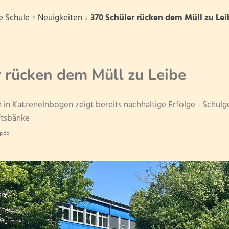
e Schule
Neuigkeiten
370 Schüler rücken dem Müll zu Lei
ule
Unsere Partner
Ser
 rücken dem Müll zu Leibe
Förderverein
Neu an
 in Katzenelnbogen zeigt bereits nachhaltige Erfolge - Schulg
te
Kindertagesstätten
Ganzta
ftsbänke
Klasse 1a
RÉE
Weiterführende Schulen
Betreu
Klasse 1b
Schulleitung
Schulobstprogramm
Schulb
Klasse 1c
Lehrerkollegium
Klasse 1d
nbeirat
Sportjugend Rheinland-Pfalz
Ferien
Schulsozialarbeit
Klasse 2a
FSJler
Klasse 2b
hule
Datenschutzworkshop
Überga